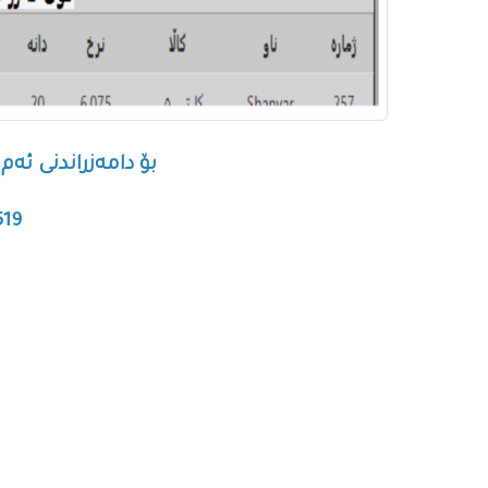
بۆ دامەزراندنی ئە
519