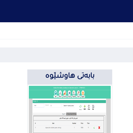
بابەتی هاوشێوە