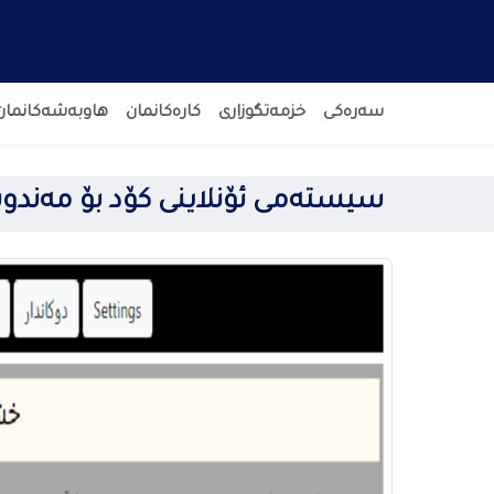
سەرەکی
خزمەتگوزاری
کارەکانمان
هاوبەشەکانمان
سیستەمی ئۆنلاینی کۆد بۆ مەندو