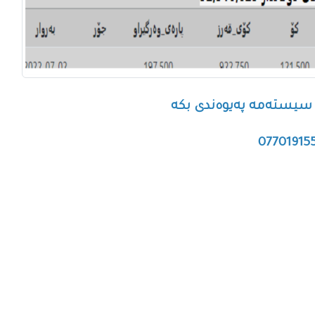
م سیستەمە پەیوەندی بکە
07701915