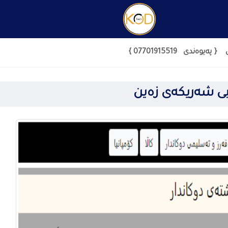
{ پەیوەندی 07701915519 }
بی شەریکەی زەین