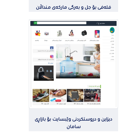
فلەفی بۆ جل و بەرگی مارکەی منداڵان
دیزاین و دروستکردنی وێبسایت بۆ بازاڕی
سامان