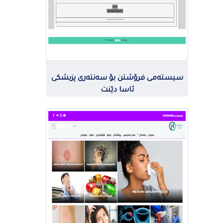
سیستەمی فرۆشتن بۆ سەنتەری پزیشکی
ئاسا دێنت