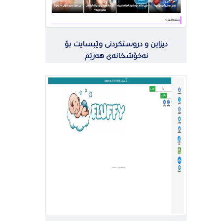
دیزاین و دروستکردنی وێبسایت بۆ
نەخۆشخانەی هەرێم